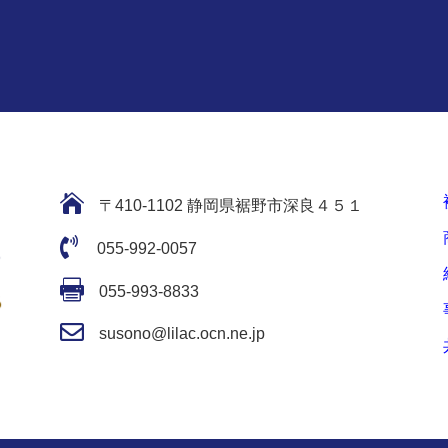

〒410-1102 静岡県裾野市深良４５１

055-992-0057

055-993-8833

susono@lilac.ocn.ne.jp