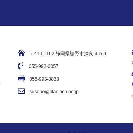

〒410-1102 静岡県裾野市深良４５１

055-992-0057

055-993-8833

susono@lilac.ocn.ne.jp