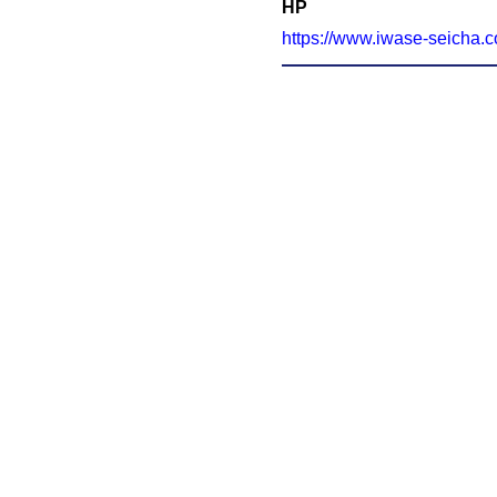
HP
https://www.iwase-seicha.