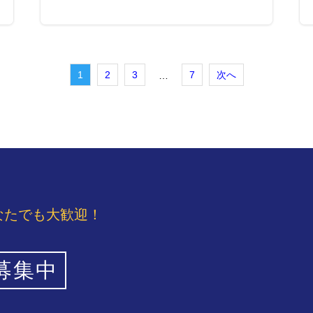
1
2
3
7
次へ
…
なたでも大歓迎！
募集中