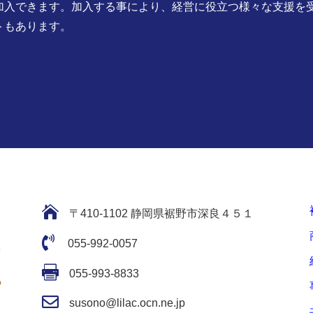
加入できます。加入する事により、経営に役立つ様々な支援を
トもあります。

〒410-1102 静岡県裾野市深良４５１

055-992-0057

055-993-8833

susono@lilac.ocn.ne.jp