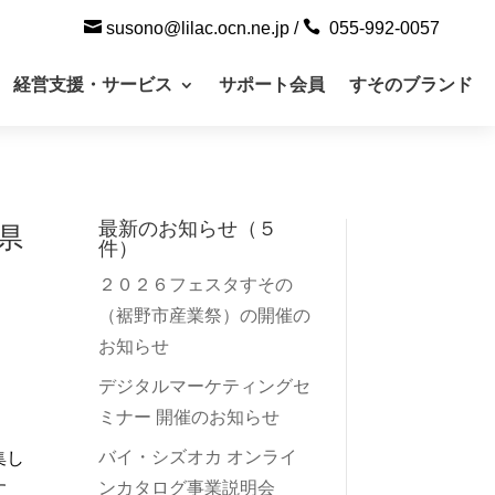


susono@lilac.ocn.ne.jp
/
055-992-0057
経営支援・サービス
サポート会員
すそのブランド
最新のお知らせ（５
県
件）
２０２６フェスタすその
（裾野市産業祭）の開催の
お知らせ
デジタルマーケティングセ
ミナー 開催のお知らせ
バイ・シズオカ オンライ
集し
ンカタログ事業説明会
す